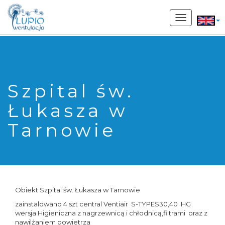
662 207 169
Toggle
navigation
Szpital św.
Łukasza w
Tarnowie
Obiekt Szpital św. Łukasza w Tarnowie
zainstalowano 4 szt central Ventiair S-TYPES30,40 HG
wersja Higieniczna z nagrzewnicą i chłodnicą,filtrami oraz z
nawilżaniem powietrza