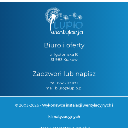
Biuro i oferty
ul. Igołomska 10
31-983 Kraków
Zadzwoń lub napisz
tel.
662 207 169
mail: biuro@lupio.pl
© 2003-2026 -
Wykonawca instalacji wentylacyjnych i
klimatyzacyjnych