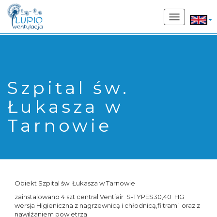
662 207 169
Toggle
navigation
Szpital św.
Łukasza w
Tarnowie
Obiekt Szpital św. Łukasza w Tarnowie
zainstalowano 4 szt central Ventiair S-TYPES30,40 HG
wersja Higieniczna z nagrzewnicą i chłodnicą,filtrami oraz z
nawilżaniem powietrza