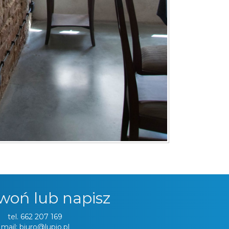
woń lub napisz
tel.
662 207 169
mail: biuro@lupio.pl