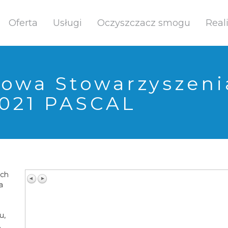
Oferta
Usługi
Oczyszczacz smogu
Real
owa Stowarzyszeni
2021 PASCAL
ych
a
u,
.