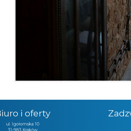
iuro i oferty
Zadz
ul. Igołomska 10
31-983 Kraków