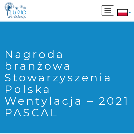
662 207 169
Toggle
navigation
Nagroda
branżowa
Stowarzyszenia
Polska
Wentylacja – 2021
PASCAL