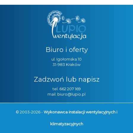
Biuro i oferty
ul. Igołomska 10
31-983 Kraków
Zadzwoń lub napisz
tel.
662 207 169
mail: biuro@lupio.pl
© 2003-2026 -
Wykonawca instalacji wentylacyjnych i
klimatyzacyjnych