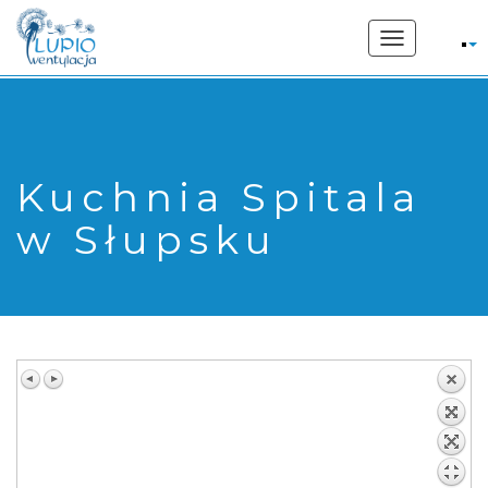
662 207 169
Toggle
navigation
Kuchnia Spitala
w Słupsku