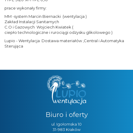
prace wykonały firmy:
MM -system Marcin Biernacki (wentylacja )
Zakład Instalacji Sanitarnych
C.O i Gazowych Wojciech Kwiatek (
ciepło technologiczne i rurociągi odzysku glikolowego )
Lupio - Wentylacja Dostawa materiałów ,Central i Automatyka
Sterująca
Biuro i oferty
ul. Igołomska 10
31-983 Kraków