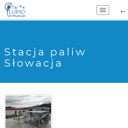
662 207 169
Toggle
navigation
Stacja paliw
Słowacja