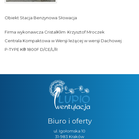
Obiekt Stacja Benzynowa Słowacja
Firma wykonawcza CristalKlim Krzysztof Mroczek
Centrala Kompaktowa w Wersji leżącej w wersji Dachowej
P-TYPE K® 1800F D/CE/L/R
Biuro i oferty
ul. Igołomska 10
31-983 Kraków