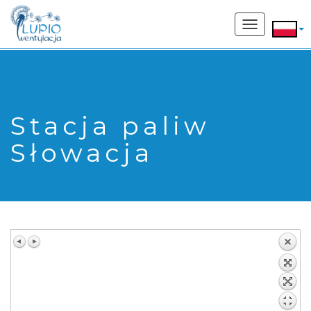
662 207 169
Toggle
navigation
Stacja paliw
Słowacja