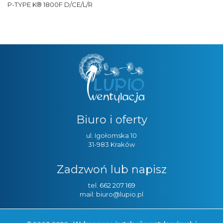
P-TYPE K® 1800F D/CE/L/R
Biuro i oferty
ul. Igołomska 10
31-983 Kraków
Zadzwoń lub napisz
tel.
662 207 169
mail: biuro@lupio.pl