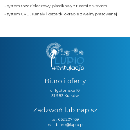
- system rozdzielaczowy plastikowy z rurami dn-76mm
- system CRD, Kanały i kształtki okrągłe z wełny prasowanej
Biuro i oferty
ul. Igołomska 10
31-983 Kraków
Zadzwoń lub napisz
tel.
662 207 169
mail: biuro@lupio.pl