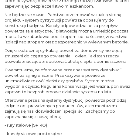
które oczyszczą powietrze z różnego rodzaju wirusów i bakterii
zapewniając bezpieczeństwo mieszkańcom.
Nie będzie się musieli Państwo przejmować wizualną stroną
projektu - system dystrybucji powietrza dopasujemy do
konstrukcji budynku. Kanały odpowiedzialne za przepływ
powietrza są elastyczne, i z łatwością można umieścić podczas
montażu w zabudowie pod stropem lub na ścianie, w warstwie
izolacji nad stropem oraz bezpośrednio w wylewanym betonie.
Dzięki skutecznej cyrkulacji powietrza domownicy nie będą
zmuszeni do częstego otwierania okien. Taki stan rzeczy
pozwala znacząco zredukować utratę ciepła z pomieszczenia.
Gwarantujemy, że oferowane przez nas systemy dystrybucji
powietrza są higieniczne. Przekazywane powietrze
uniemożliwia rozwój pleśni czy grzybów. System można
wygodnie czyścić. Regularna konserwacja jest ważna, ponieważ
zapewni to bezproblemowe działanie systemu na lata.
Oferowane przez na systemy dystrybucji powietrza pochodzą
jedynie od sprawdzonych producentów, a ich montażem
zajmują się nasi doświadczeni specjaliści. Zachęcamy do
zapoznania się z naszą ofertą!
- rury stalowe (SPIRO)
- kanały stalowe prostokątne