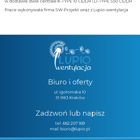
w dostawie dwie centrale K-TYPE 10 CE/L/R i D-TYPE S50 CE/L/R
Prace wykonywała firma SW-Projekt wraz z Lupio-wentylacja
Biuro i oferty
ul. Igołomska 10
31-983 Kraków
Zadzwoń lub napisz
tel.
662 207 169
mail: biuro@lupio.pl