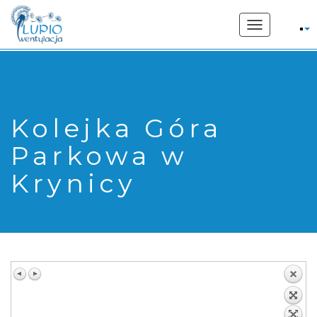
662 207 169
Toggle
navigation
Kolejka Góra
Parkowa w
Krynicy